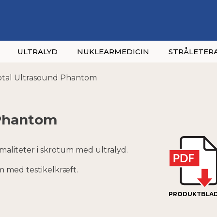
ULTRALYD
NUKLEARMEDICIN
STRÅLETERA
otal Ultrasound Phantom
 Phantom
rmaliteter i skrotum med ultralyd.
m med testikelkræft.
PRODUKTBLA